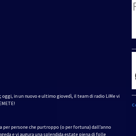
per
aumentare
o
diminuire
il
volume.
_
_
gi, in un nuovo e ultimo giovedì, il team di radio LiMe vi
TEMETE!
C
ra per persone che purtroppo (o per fortuna) dall’anno
geda e vi augura una splendida estate piena di folle