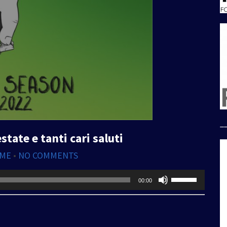
_
state e tanti cari saluti
IME
•
NO COMMENTS
Usa
00:00
i
tasti
freccia
su/giù