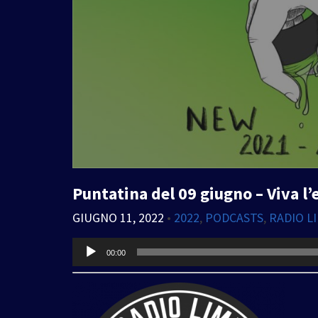
Puntatina del 09 giugno – Viva l’e
GIUGNO 11, 2022
•
2022
,
PODCASTS
,
RADIO L
Audio
00:00
Player