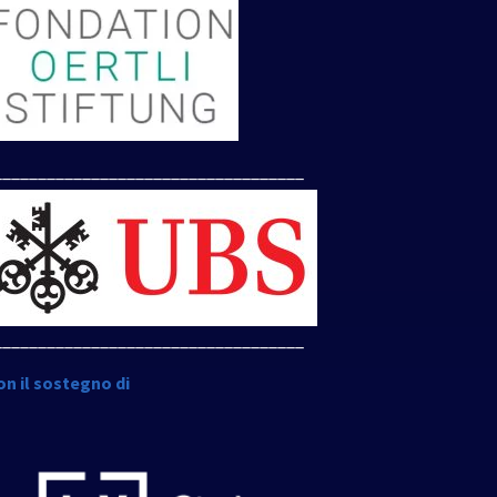
___________________________________
___________________________________
on il sostegno di