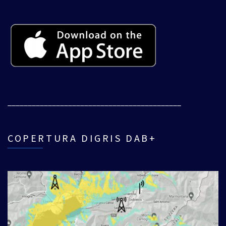
___________________________________________
COPERTURA DIGRIS DAB+