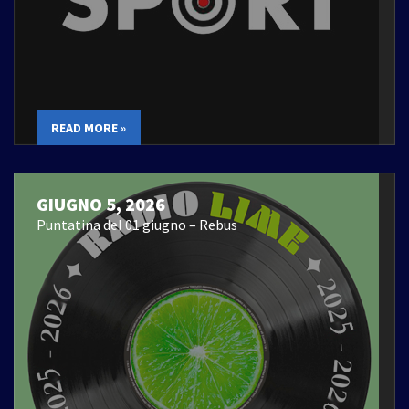
READ MORE »
GIUGNO 5, 2026
Puntatina del 01 giugno – Rebus