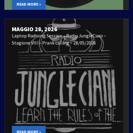
READ MORE »
MAGGIO 28, 2026
Laptop Radioing Session – Radio JungleCiani –
Stagione VIII – Prank calling – 28/05/2026
READ MORE »