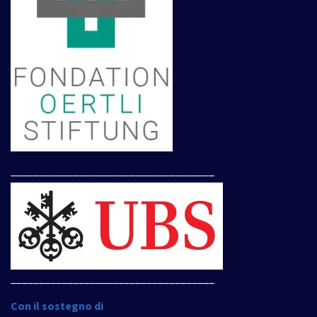
____________________________________
____________________________________
Con il sostegno di