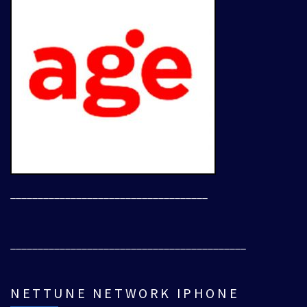
____________________________________
___________________________________________
NETTUNE NETWORK IPHONE