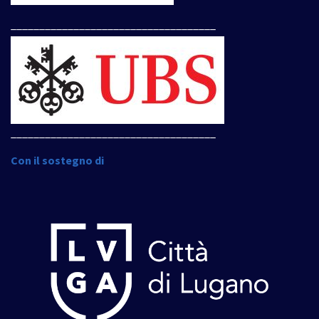
____________________________________
____________________________________
Con il sostegno di