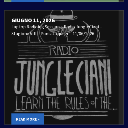
GIUGNO 11, 2026
Laptop Radioing Session – Radio JungleCiani –
Stagione VIII – Puntata queer – 11/06/2026
READ MORE »