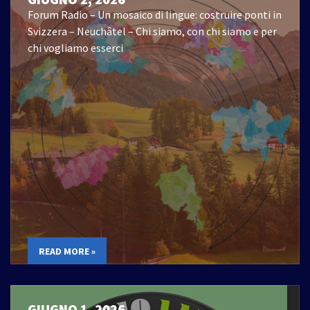
Forum Radio – Un mosaico di lingue: costruire ponti in
Svizzera – Neuchâtel – Chi siamo, con chi siamo e per
chi vogliamo esserci
READ MORE »
GIUGNO 1, 2026