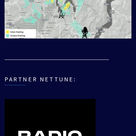
___________________________________________
PARTNER NETTUNE: