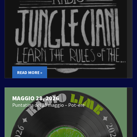
READ MORE »
MAGGIO 28, 2026
Puntatina del 28 maggio – Pot-ere