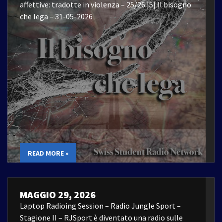
affettive: tradotte in violenza – 25/26 |5| Il bisogno
che lega – 31-05-2026
READ MORE »
MAGGIO 29, 2026
Laptop Radioing Session – Radio Jungle Sport –
Stagione II – RJSport è diventato una radio sulle