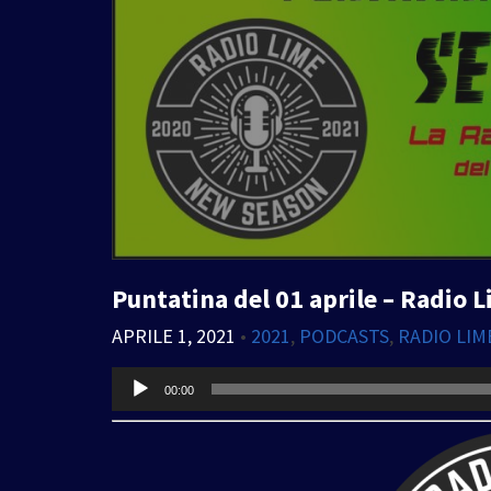
Puntatina del 01 aprile – Rad
APRILE 1, 2021
•
2021
,
PODCASTS
,
RADIO LIM
Audio
00:00
Player