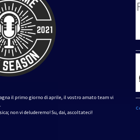
per
aumentare
o
diminuire
il
volume.
_
_
na il primo giorno di aprile, il vostro amato team vi
.
C
a; non vi deluderemo! Su, dai, ascoltateci!