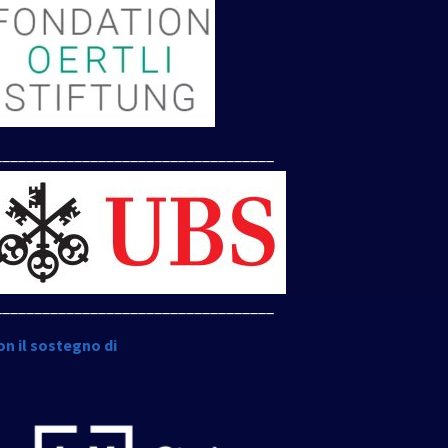
___________________________________
___________________________________
on il sostegno di