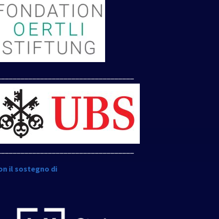
___________________________________
___________________________________
on il sostegno di