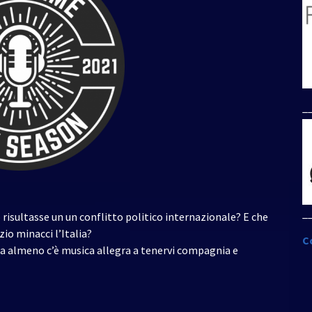
per
aumentare
o
diminuire
il
volume.
_
_
isultasse un un conflitto politico internazionale? E che
io minacci l’Italia?
C
a almeno c’è musica allegra a tenervi compagnia e