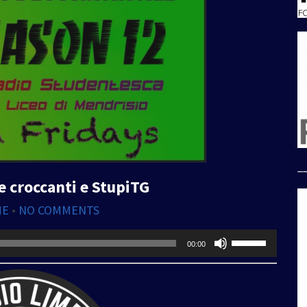
_
e croccanti e StupiTG
ME
•
NO COMMENTS
Usa
00:00
i
tasti
freccia
su/giù