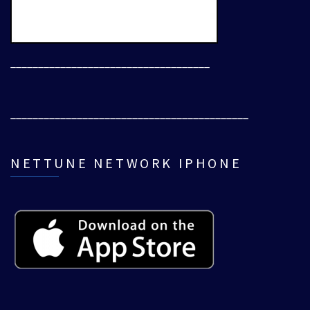
____________________________________
___________________________________________
NETTUNE NETWORK IPHONE