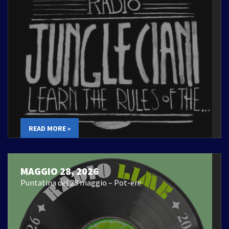
READ MORE »
MAGGIO 28, 2026
Puntatina del 28 maggio – Pot-ere