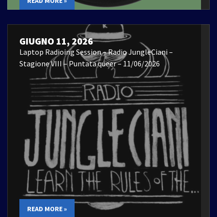
READ MORE »
GIUGNO 11, 2026
Laptop Radioing Session – Radio JungleCiani –
Stagione VIII – Puntata queer – 11/06/2026
READ MORE »