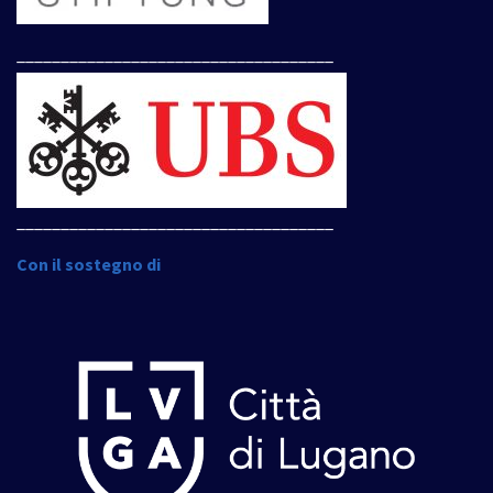
____________________________________
____________________________________
Con il sostegno di