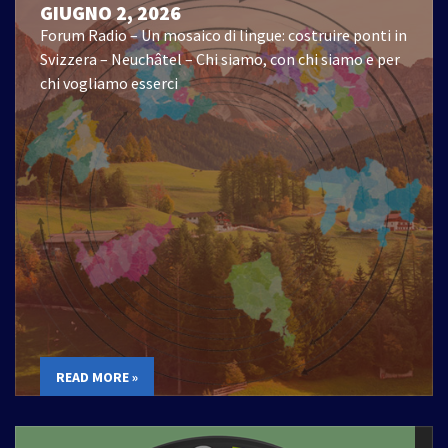
GIUGNO 2, 2026
Forum Radio – Un mosaico di lingue: costruire ponti in
Svizzera – Neuchâtel – Chi siamo, con chi siamo e per
chi vogliamo esserci
READ MORE »