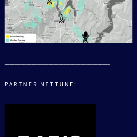
___________________________________________
PARTNER NETTUNE: