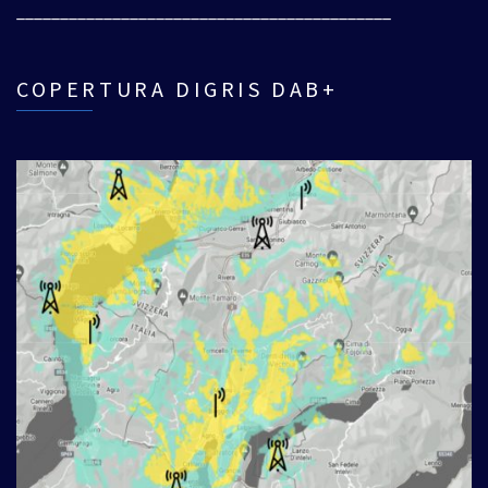
___________________________________________
COPERTURA DIGRIS DAB+