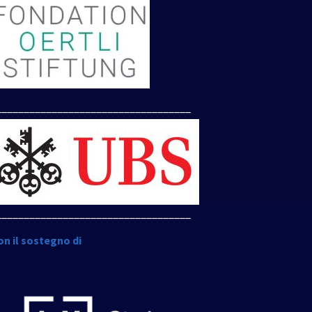
___________________________________
___________________________________
on il sostegno di