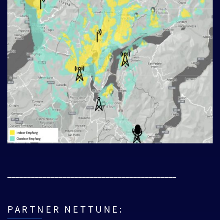
___________________________________________
PARTNER NETTUNE: