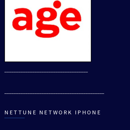
____________________________________
___________________________________________
NETTUNE NETWORK IPHONE