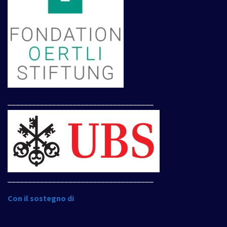
____________________________________
____________________________________
Con il sostegno di