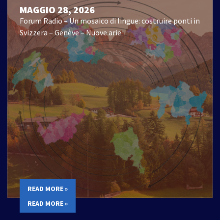
MAGGIO 28, 2026
Forum Radio – Un mosaico di lingue: costruire ponti in
Svizzera – Genève – Nuove arie
READ MORE »
READ MORE »