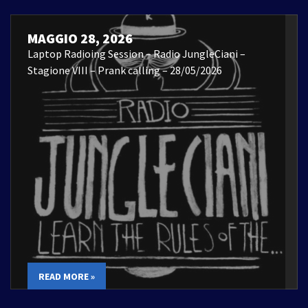
MAGGIO 28, 2026
Laptop Radioing Session – Radio JungleCiani –
Stagione VIII – Prank calling – 28/05/2026
READ MORE »