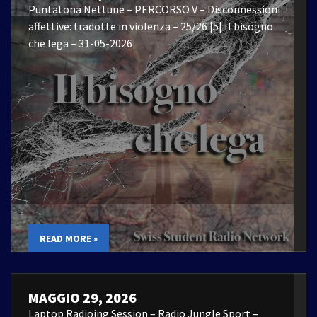
Puntatona Nettune – PERCORSO V – Disconnessioni
affettive: tradotte in violenza – 25/26 |5| Il bisogno
che lega – 31-05-2026
READ MORE »
MAGGIO 29, 2026
Laptop Radioing Session – Radio Jungle Sport –