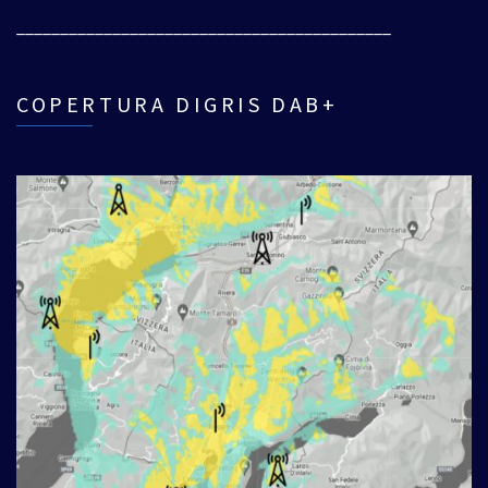
___________________________________________
COPERTURA DIGRIS DAB+