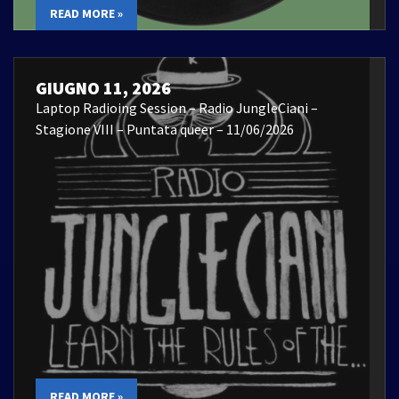
READ MORE »
GIUGNO 11, 2026
Laptop Radioing Session – Radio JungleCiani –
Stagione VIII – Puntata queer – 11/06/2026
READ MORE »