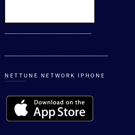
____________________________________
___________________________________________
NETTUNE NETWORK IPHONE