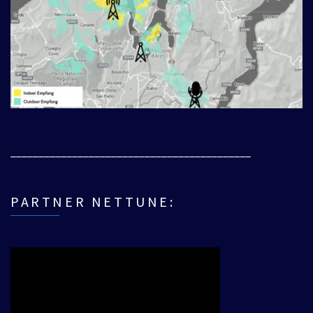
___________________________________________
PARTNER NETTUNE: