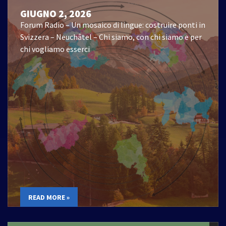
GIUGNO 2, 2026
Forum Radio – Un mosaico di lingue: costruire ponti in
Svizzera – Neuchâtel – Chi siamo, con chi siamo e per
chi vogliamo esserci
READ MORE »