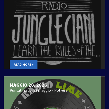
READ MORE »
MAGGIO 28, 2026
Puntatina del 28 maggio – Pot-ere