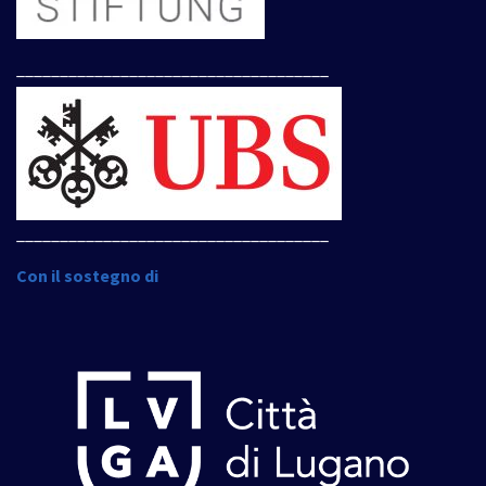
____________________________________
____________________________________
Con il sostegno di