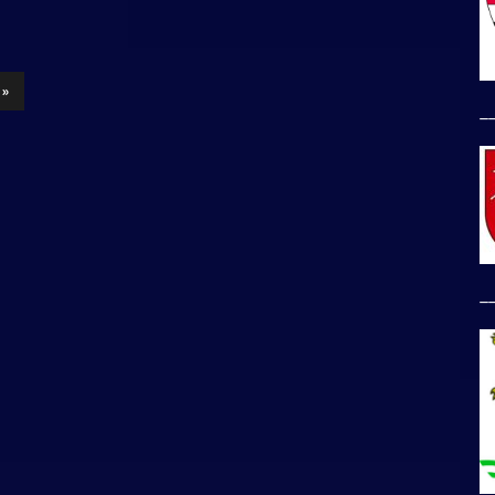
 »
_
_