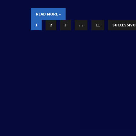
READ MORE »
1
2
3
…
11
SUCCESSIVO