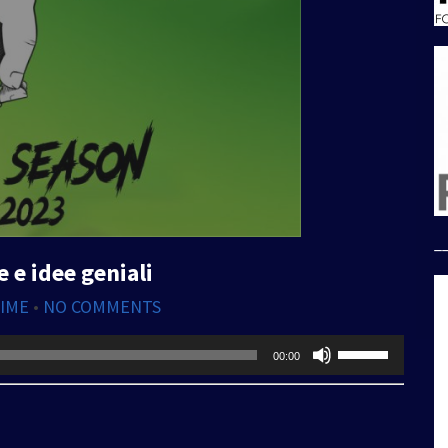
_
e e idee geniali
LIME
•
NO COMMENTS
Usa
00:00
i
tasti
freccia
su/giù