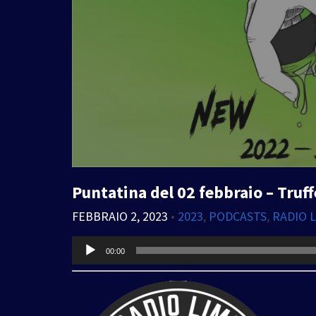
Puntatina del 02 febbraio – Truff
FEBBRAIO 2, 2023
•
2023
,
PODCASTS
,
RADIO 
Audio
00:00
Player