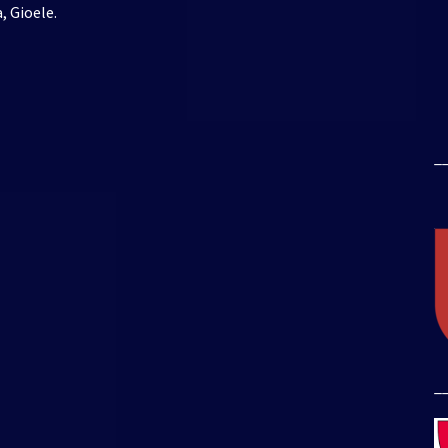
, Gioele.
_
_