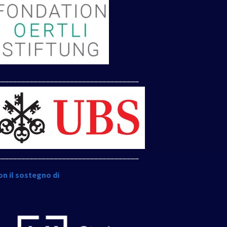
___________________________________
___________________________________
on il sostegno di