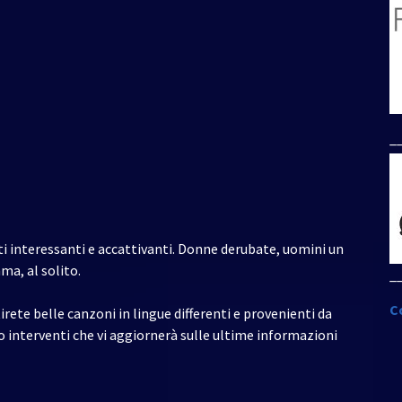
per
aumentare
o
diminuire
il
volume.
_
i interessanti e accattivanti. Donne derubate, uomini un
ma, al solito.
_
C
irete belle canzoni in lingue differenti e provenienti da
 interventi che vi aggiornerà sulle ultime informazioni