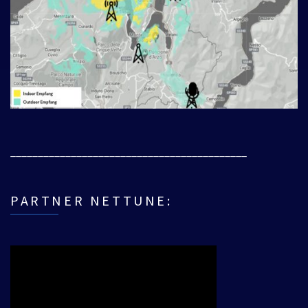
___________________________________________
PARTNER NETTUNE: