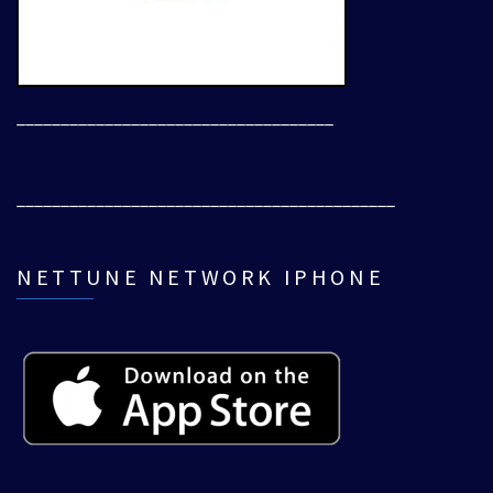
____________________________________
___________________________________________
NETTUNE NETWORK IPHONE