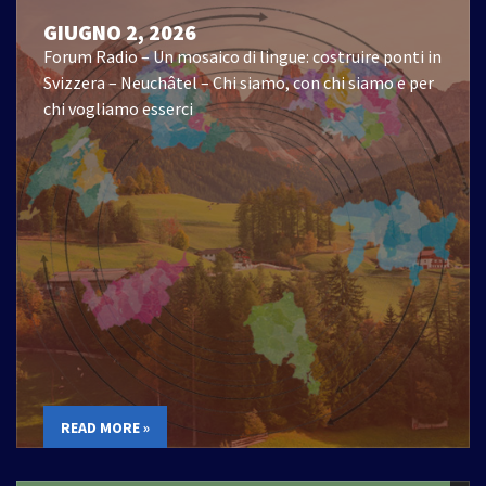
GIUGNO 2, 2026
Forum Radio – Un mosaico di lingue: costruire ponti in
Svizzera – Neuchâtel – Chi siamo, con chi siamo e per
chi vogliamo esserci
READ MORE »