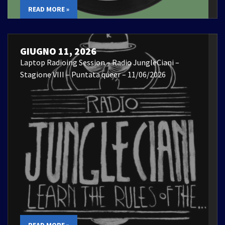
READ MORE »
GIUGNO 11, 2026
Laptop Radioing Session – Radio JungleCiani –
Stagione VIII – Puntata queer – 11/06/2026
READ MORE »