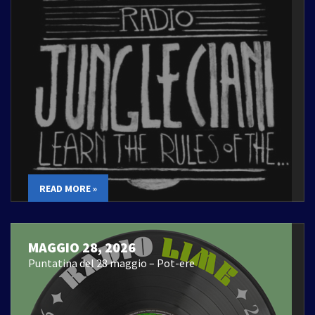
READ MORE »
MAGGIO 28, 2026
Puntatina del 28 maggio – Pot-ere