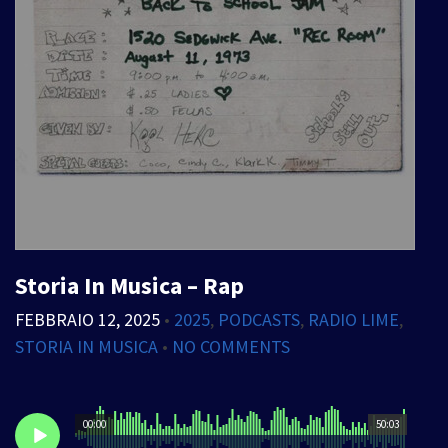
Storia In Musica – Rap
FEBBRAIO 12, 2025
•
2025
,
PODCASTS
,
RADIO LIME
,
STORIA IN MUSICA
•
NO COMMENTS
00:00
50:03