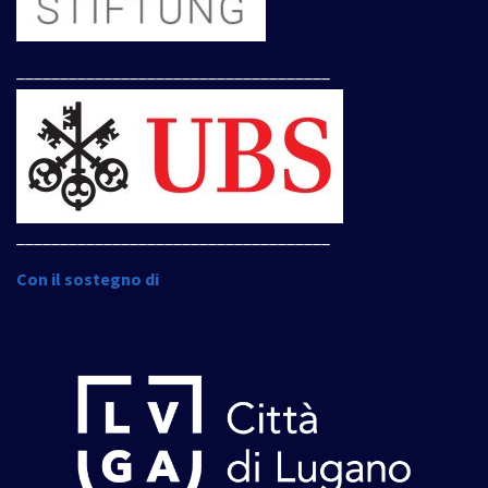
____________________________________
____________________________________
Con il sostegno di