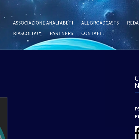
ASSOCIAZIONE ANALFABETI
ALL BROADCASTS
REDA
RIASCOLTA!
PARTNERS
CONTATTI
F
P