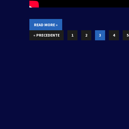
READ MORE »
« PRECEDENTE
1
2
3
4
5