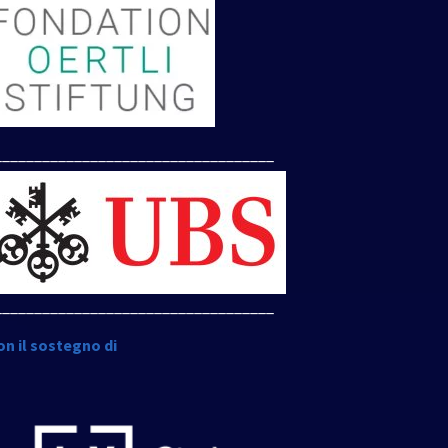
___________________________________
___________________________________
on il sostegno di