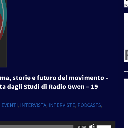
_
lima, storie e futuro del movimento –
etta dagli Studi di Radio Gwen – 19
,
EVENTI
,
INTERVISTA
,
INTERVISTE
,
PODCASTS
,
Usa
00:00