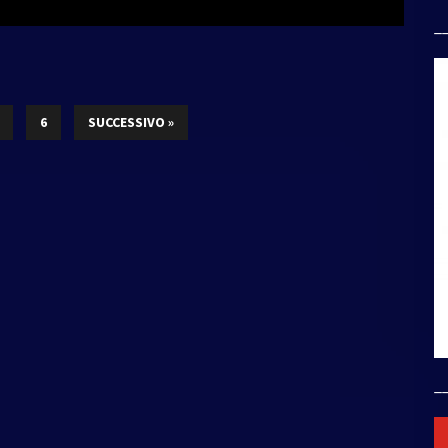
_
6
SUCCESSIVO »
_