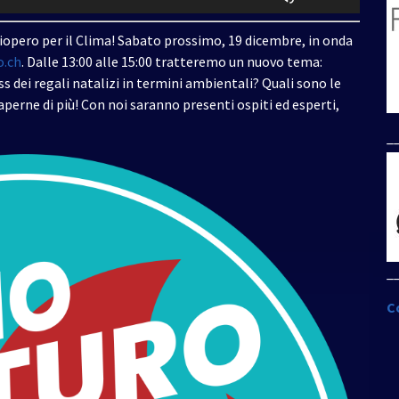
i
tasti
opero per il Clima! Sabato prossimo, 19 dicembre, in onda
freccia
o.ch
. Dalle 13:00 alle 15:00 tratteremo un nuovo tema:
su/giù
ss dei regali natalizi in termini ambientali? Quali sono le
per
perne di più! Con noi saranno presenti ospiti ed esperti,
aumentare
_
o
diminuire
il
volume.
_
C