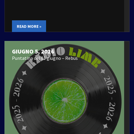
READ MORE »
GIUGNO 5, 2026
Puntatina del 01 giugno – Rebus