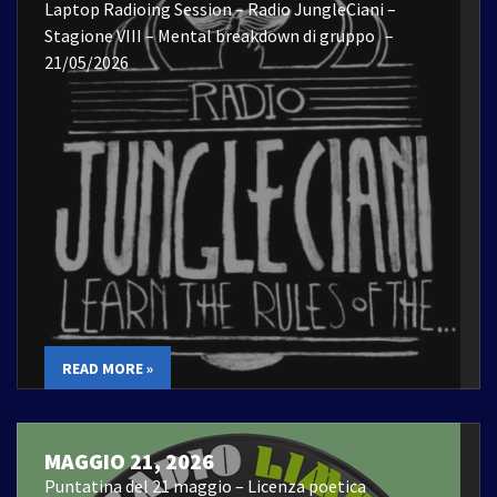
Laptop Radioing Session – Radio JungleCiani –
Stagione VIII – Mental breakdown di gruppo –
21/05/2026
READ MORE »
MAGGIO 21, 2026
Puntatina del 21 maggio – Licenza poetica