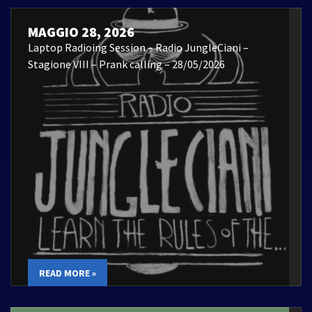
MAGGIO 28, 2026
Laptop Radioing Session – Radio JungleCiani –
Stagione VIII – Prank calling – 28/05/2026
READ MORE »