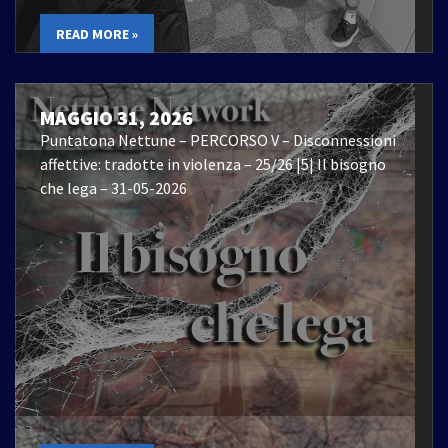
READ MORE »
MAGGIO 31, 2026
Puntatona Nettune – PERCORSO V – Disconnessioni
affettive: tradotte in violenza – 25/26 |5| Il bisogno
che lega – 31-05-2026